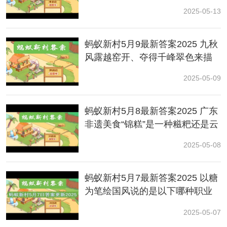
2025-05-13
蚂蚁新村5月9最新答案2025 九秋
风露越窑开、夺得千峰翠色来描
写的是我国古代的哪种瓷器？
2025-05-09
蚂蚁新村5月8最新答案2025 广东
非遗美食“锦糕”是一种糍粑还是云
片糕？
2025-05-08
蚂蚁新村5月7最新答案2025 以糖
为笔绘国风说的是以下哪种职业
解析：
朝鲜族农乐舞集演奏、演唱、舞蹈于一体，反映
的特点？
2025-05-07
传统农耕生产
生活
中的祭祀祈福、欢庆丰收的民间表演