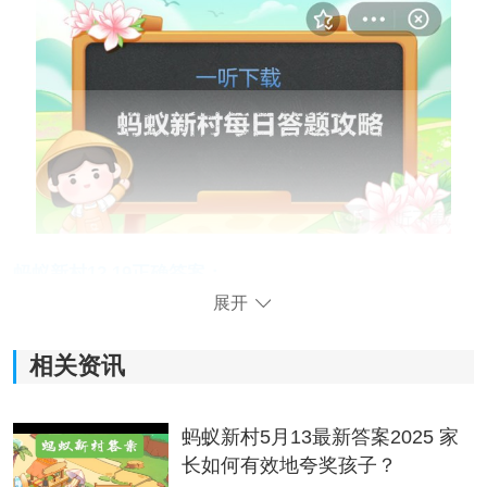
蚂蚁新村12.19正确答案：
展开
问题：以下哪种民间表演艺术入选了人类非物质文化遗
产代表作名录
相关资讯
答案：朝鲜族农乐舞
蚂蚁新村5月13最新答案2025 家
长如何有效地夸奖孩子？