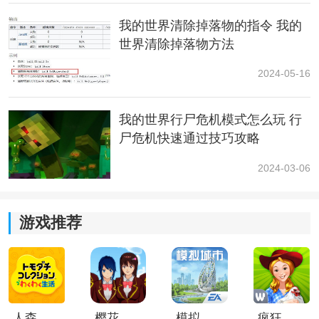
设置模式为旁观(基岩版不可用)
我的世界清除掉落物的指令 我的
世界清除掉落物方法
8、/difficulty 0
2024-05-16
设置难度为和平复制
我的世界行尸危机模式怎么玩 行
时间
天气
指令
尸危机快速通过技巧攻略
1、/weather thunder 天气调为雷雨天
2024-03-06
2、/weather rain 天气调为雨天
游戏推荐
3、/weather clear 天气调为晴天
4、/gamerule dodaylightcycle false 停止时间流动
5、/time set 10000 设置时间为10000
人森中文版
樱花校园模拟器1.048.00中文版
模拟城市我是巿长联机版
疯狂农场3美国派19