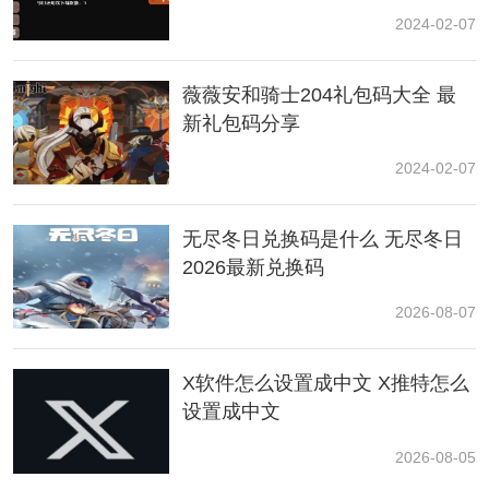
2024-02-07
2、安装后首次进入游戏是否需要下载
资源
？
薇薇安和骑士204礼包码大全 最
新礼包码分享
需要更新少量数据（10M以内）。
2024-02-07
如果下载过程中出现长期卡顿等异常，可以尝试重启游
戏、更换网络、清除缓存、重新安装、检查设备是否符
合要求等。
无尽冬日兑换码是什么 无尽冬日
2026最新兑换码
如果多次尝试未解决，可根据游戏中的客服联系方式发
送相关游戏
截图
2026-08-07
以上就是薇薇安和骑士最低配置要求介绍了，小编建议
X软件怎么设置成中文 X推特怎么
满足要求再进行下载，这样游戏体验感会更好，祝大家
设置成中文
游戏愉快！
2026-08-05