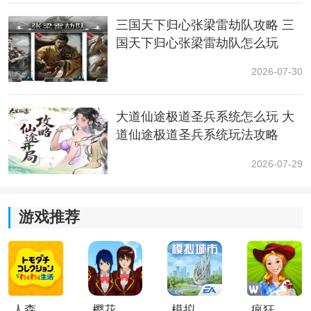
三国天下归心张梁雷劫队攻略 三
3、最后玩家在击杀敌人之后就可以掉落瘴气袍子、碎布
国天下归心张梁雷劫队怎么玩
料以及其他随机物品。
2026-07-30
4、击杀野生
动物
有时候也能获得树脂，但并不是主要获
取途径，而且很多时候掉不掉和掉多少树脂都是随机
大道仙途极道圣兵系统怎么玩 大
的，要看运气。
道仙途极道圣兵系统玩法攻略
砍树相关：
2026-07-29
1、砍树是会消耗工具的耐久值的，耐久值不够的时候摸
一下工作台就能恢复。
游戏推荐
2、越好的工具砍树速度越快，但是要注意负重，毕竟砍
树掉的并不仅仅是树脂，还有木头。
人森中文版
樱花校园模拟器1.048.00中文版
模拟城市我是巿长联机版
疯狂农场3美国派19