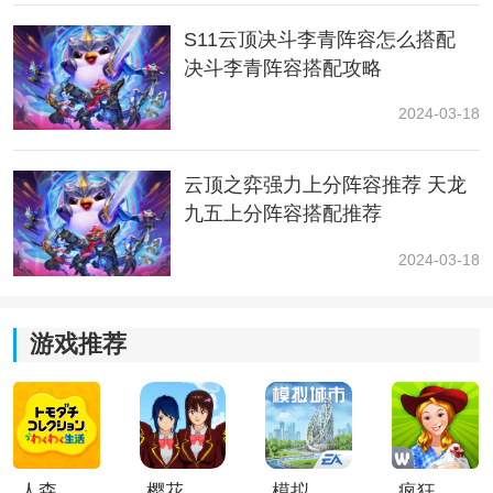
S11云顶决斗李青阵容怎么搭配
决斗李青阵容搭配攻略
2024-03-18
云顶之弈强力上分阵容推荐 天龙
九五上分阵容搭配推荐
4、死神
2024-03-18
[死神]的技能可以暴击，并获得暴击几率。对敌人施加流
血效果和额外真实伤害。
游戏推荐
人森中文版
樱花校园模拟器1.048.00中文版
模拟城市我是巿长联机版
疯狂农场3美国派19