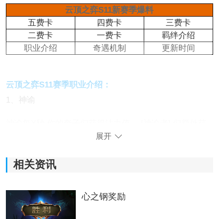
云顶之弈S11新赛季爆料
五费卡
四费卡
三费卡
二费卡
一费卡
羁绊介绍
职业介绍
奇遇机制
更新时间
云顶之弈S11赛季职业介绍：
1、神谕
神谕每X秒,你的奔子们获得法力值。 [神谕者] 们额外获
得X法力值。
展开
相关资讯
心之钢奖励