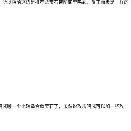
，所以陌陌这边是推荐蓝宝石带防御型鸣武，反正面板是一样的
鸣武哪一个比较适合蓝宝石了，虽然说攻击鸣武可以加一些攻