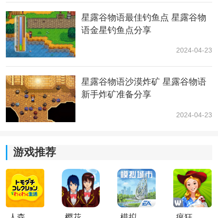
星露谷物语最佳钓鱼点 星露谷物
语金星钓鱼点分享
2024-04-23
星露谷物语沙漠炸矿 星露谷物语
新手炸矿准备分享
结语：
2024-04-23
以上就是小编整理的关于解锁新功能饰品的方法了，作
者在新版本又增加了很多收集元素，还是充实了各位农
场主的
生活
的，那么感谢各位的查阅，我们下次再见。
游戏推荐
星露谷物语1.6版本更新情报一览
1.6大箱子介
1.6饰品获取
1.6饰品图鉴
1.6新增夏季酸雨
绍
方法
1.6高级虫饵
1.6蘑菇树桩
1.6烘干机
1.6铁砧
盒
人森中文版
樱花校园模拟器1.048.00中文版
模拟城市我是巿长联机版
疯狂农场3美国派19