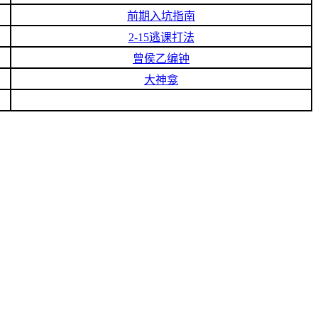
前期入坑指南
2-15逃课打法
曾侯乙编钟
大神龛