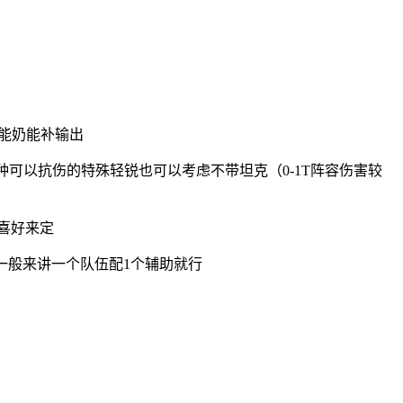
，能奶能补输出
可以抗伤的特殊轻锐也可以考虑不带坦克（0-1T阵容伤害较
喜好来定
一般来讲一个队伍配1个辅助就行