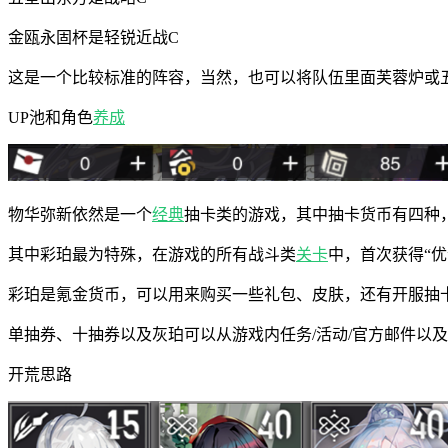
金瓯永固杯是轻锐近战C
这是一个比较标准的阵容，当然，也可以将队伍里面芙蓉炉或五
UP池和角色
养成
物华弥新依然是一个
经典
抽卡类的游戏，其中抽卡货币有四种
其中彩珀最为特殊，在游戏的所有战斗类
关卡
中，首次获得“
彩珀是氪金货币，可以用来购买一些礼包、皮肤，还有开服抽卡
单抽券、十抽券以及灰珀可以从游戏内任务/活动/官方邮件以
开荒思路