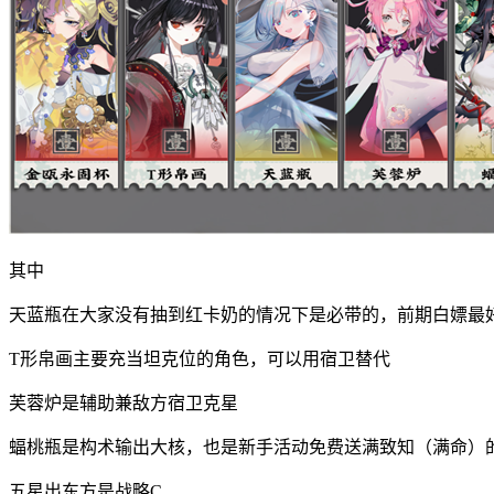
其中
天蓝瓶在大家没有抽到红卡奶的情况下是必带的，前期白嫖最
T形帛画主要充当坦克位的角色，可以用宿卫替代
芙蓉炉是辅助兼敌方宿卫克星
蝠桃瓶是构术输出大核，也是新手活动免费送满致知（满命）
五星出东方是战略C