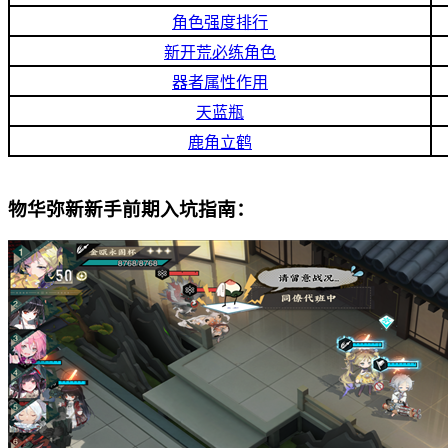
角色强度排行
新开荒必练角色
器者属性作用
天蓝瓶
鹿角立鹤
物华弥新新手前期入坑指南：