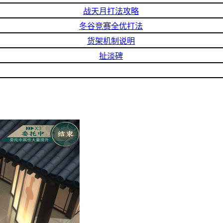
战天月打法攻略
冬谷竞赛全优打法
货架机制说明
扯淡碑