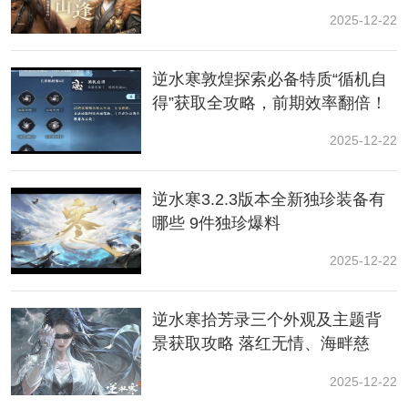
1、玩家完成周本挑战后，使用罗彩签获得对应首领外观
2025-12-22
16次就能必定获取白发。
逆水寒敦煌探索必备特质“循机自
2、其中参与舞阳城、镜天阁和永夜星都副本挑战都有机
得”获取全攻略，前期效率翻倍！
会获得白发。
2025-12-22
3、这三个副本每周内外城分别可以领取3次外观奖励。
4、玩家可以在副本的奖励说明中看到自己的保底进度。
逆水寒3.2.3版本全新独珍装备有
哪些 9件独珍爆料
舞阳城【白夜拂雪】、镜天阁【星剑分野】、永夜星都
【紫宿宸极】，三款绝美白发等您获取。罗彩签保底进
2025-12-22
度也将在各个副本的奖励说明中显示，大家可以随时查
看。
逆水寒拾芳录三个外观及主题背
景获取攻略 落红无情、海畔慈
心、玉华四海
2025-12-22