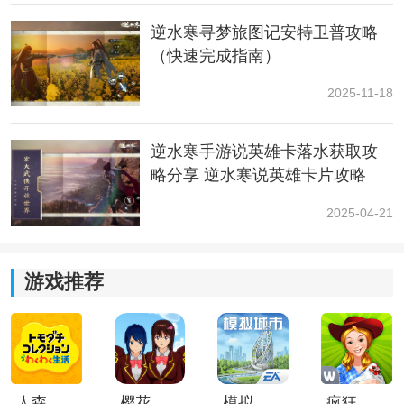
逆水寒寻梦旅图记安特卫普攻略
（快速完成指南）
2025-11-18
逆水寒手游说英雄卡落水获取攻
三、五子棋残局三攻略
略分享 逆水寒说英雄卡片攻略
1、神秘残局
2025-04-21
在陶陶镇里，似乎总能偶遇一个沉迷对奔之人，大家都
叫他“棋痴”。
游戏推荐
五子棋残局三我们要面对的是陶陶镇的棋痴，具体解法
如下：
人森中文版
樱花校园模拟器1.048.00中文版
模拟城市我是巿长联机版
疯狂农场3美国派19