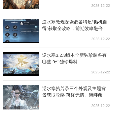
2025-12-22
逆水寒敦煌探索必备特质“循机自
得”获取全攻略，前期效率翻倍！
二、五子棋残局二攻略
2025-12-22
1、神秘残局
逆水寒3.2.3版本全新独珍装备有
哪些 9件独珍爆料
河坊街旁摆放着不知谁人留下的残局，棋子在棋盘之上
黑白交织，进行一场无声的厮杀。
2025-12-22
五子棋残局二我们要面对的是一个神秘残局，具体解法
如下：
逆水寒拾芳录三个外观及主题背
景获取攻略 落红无情、海畔慈
心、玉华四海
2025-12-22