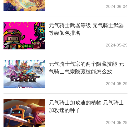
2、寻找并击败气宗：
2024-06-04
在守护神殿模式中，玩家需要找到并击败特定的NPC角
色——气宗。气宗的位置是固定的，位于遗迹的右下
元气骑士武器等级 元气骑士武器
角，森林boss房的左边。这个角色被击败后，玩家就可
等级颜色排名
以解锁“不打不相识”成就，同时也会解锁新角色气宗。
2024-05-29
3、这个成就的完成相对
简单
，气宗是一个小boss，使用
普通模式下的+15武器一梭子就可以击败。在击败气宗
元气骑士气宗的两个隐藏技能 元
后，玩家不仅可以获得成就，还可以解锁并使用新角色
气骑士气宗隐藏技能怎么放
气宗。
2024-05-29
此外，玩家在寻找和击败气宗的过程中，需要注意保持
一定的距离，因为气宗的攻击是范围伤害，伤害较高，
靠近容易被击败。在战斗中，保持
安全
距离并注意防守
元气骑士加攻速的植物 元气骑士
是成功完成这一成就的关键。
加攻速的种子
2024-05-29
小编总结：