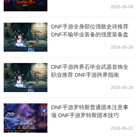
2025-06-09
DNF手游全身部位强散史诗推荐
DNF不输毕业装备的强度装备盘
点
2024-06-26
DNF手游跨界石毕业武器首饰全
职业推荐 DNF手游跨界指南
如果来不及的话记得多用抓取类技能抓小龙，还有多用
2024-06-26
蹲伏，撑到觉醒技能CD
40层的怪十猛龙出招比较规律，一般只会在X轴与你对上
DNF手游罗特斯普通团本注意事
之后才会用三段斩起手接猛龙，但是猛龙是他伤害最高
项 DNF手游罗特斯团本技巧
并且也是唯一伤害高的技能，三轮冲下来你就基本残血
了。
2024-06-21