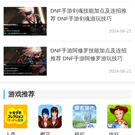
DNF手游剑魂技能加点及连招推
荐 DNF手游剑魂游玩技巧
2024-06-21
DNF手游阿修罗技能加点及连招
推荐 DNF手游阿修罗游玩技巧
2024-06-21
所以打他的核心思路就是不要与他对上X轴，先用控制技
能差开X轴击飞之后接其他技能，如果被逼到最下面或者
最上面了，就提前预判他接近击飞之后往上或者往下
游戏推荐
跑，重复这个过程就差不多了，没有什么其他要点。只
要你持续不跟他对上X轴，那他基本只会慢慢走着来找你
吃你技能伤害。
如果到时间剩余血量还有特别多说明目前伤害不太够，
人森中文版
樱花校园模拟器1.048.00中文版
模拟城市我是巿长联机版
疯狂农场3美国派19