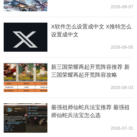
2026-08-07
X软件怎么设置成中文 X推特怎么
设置成中文
樱岛更新为玩家们带来了很多新增内容，包括新的大
陆、新组织、
多人
游戏专用的斗技场、海上钻井平台以
2026-08-05
及许多其他的新
资源
和素材。
新三国荣耀再起开荒阵容推荐 新
此外，游戏中玩家和帕鲁等级上限也由50提升至55。
三国荣耀再起开荒阵容攻略
在新组织月花众登场的同时，樱岛也上线了许多新设
2026-08-03
施，其中包括解体帕鲁的新设施。同时游戏中的科技发
型和帽子也得到了更新。
最强祖师仙蛇兵法宝推荐 最强祖
结语：
师仙蛇兵法宝怎么选
幻兽帕鲁樱花岛的全地下城位置见上图，大家可以参考
2026-07-31
上面的图片找到这些地下城，需要注意的是樱花岛的帕