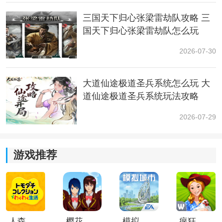
鲁等级为50级到55级，这些的帕鲁大概等级都在50级以
上。那么感谢各位查阅，我们下次再见咯。
三国天下归心张梁雷劫队攻略 三
国天下归心张梁雷劫队怎么玩
2026-07-30
大道仙途极道圣兵系统怎么玩 大
道仙途极道圣兵系统玩法攻略
2026-07-29
游戏推荐
人森中文版
樱花校园模拟器1.048.00中文版
模拟城市我是巿长联机版
疯狂农场3美国派19