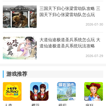
去院子左边走上阶梯。
三国天下归心张梁雷劫队攻略 三
国天下归心张梁雷劫队怎么玩
2026-07-30
大道仙途极道圣兵系统怎么玩 大
道仙途极道圣兵系统玩法攻略
2026-07-29
来到岔路口，左边通往“金光苑”土地庙和最终BOSS了，
游戏推荐
先去解锁土地庙，但是千万别再往前走了。
然后回来先走右边，有隐藏
关卡
。
人森中文版
樱花校园模拟器1.048.00中文版
模拟城市我是巿长联机版
疯狂农场3美国派19