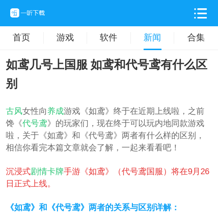
首页
游戏
软件
新闻
合集
如鸢几号上国服 如鸢和代号鸢有什么区
别
古风
女性向
养成
游戏《如鸢》终于在近期上线啦，之前
馋《
代号鸢
》的玩家们，现在终于可以玩内地同款游戏
啦，关于《如鸢》和《代号鸢》两者有什么样的区别，
相信你看完本篇文章就会了解，一起来看看吧！
沉浸式
剧情
卡牌
手游《如鸢》（代号鸢国服）将在9月26
日正式上线。
《如鸢》和《代号鸢》两者的关系与区别详解：