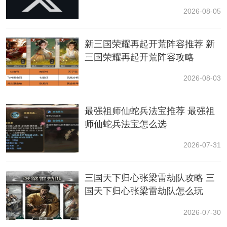
2026-08-05
首先，两者的上线时间、运营和发行公司有所区别。
新三国荣耀再起开荒阵容推荐 新
《代号鸢》是广州灵犀互动
娱乐
有限公司开发的
卡牌手
三国荣耀再起开荒阵容攻略
游
，国际服代号鸢工作室运营，游戏于2023年3月30日在
中国港澳台地区、新加坡、马来西亚正式上线。
2026-08-03
《如鸢》是广州灵犀互动娱乐有限公司开发的卡牌手
最强祖师仙蛇兵法宝推荐 最强祖
游，国服有专门的团队运营，游戏于2024年9月26日公
师仙蛇兵法宝怎么选
测。
2026-07-31
如鸢手游和代号鸢的账号和数据并不互通，属于两个不
同地区的服务器。代号鸢玩家想要玩国服《如鸢》，需
要重新注册一个新的账号登录，无法继承《代号鸢》的
三国天下归心张梁雷劫队攻略 三
数据，也不支持迁移。
国天下归心张梁雷劫队怎么玩
也就是说，如鸢和代号鸢并不支持数据互通，也不支持
2026-07-30
数据转移，国际服玩家和国服玩家相当于是两个
独立
的