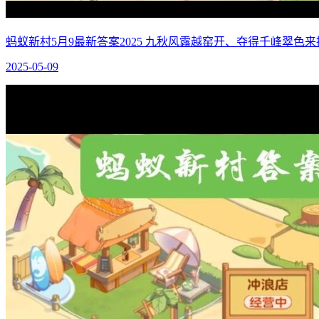
蚂蚁新村5月9最新答案2025 九秋风露越窑开、夺得千峰翠色
2025-05-09