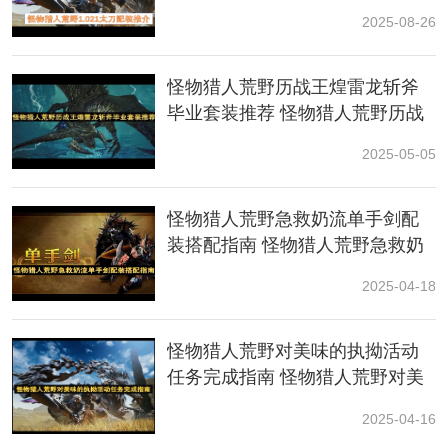
新。
2025-08-26
想稳定刷资源，推荐调查任务刷古老珠或配合采集路线
跑图。
怪物猎人荒野历战王煌雷龙斩斧
毕业套装推荐 怪物猎人荒野历战
二、Q&A扫盲快问快答
王煌雷龙斩斧毕业套装参考
2025-05-05
Q1：什么时候探索效率最高?
怪物猎人荒野急救奶流单手剑配
答：优先以下几种情况进入探索：
装搭配指南 怪物猎人荒野急救奶
流单手剑配装搭配推荐
地图
提示有“稀有巨大特产”;
2025-04-18
做环境生物支线;
怪物猎人荒野对美味的执拗活动
餐点效果即将过期(地图时间照样流逝);
任务完成指南 怪物猎人荒野对美
味的执拗活动指南
2025-04-16
刷怪顺带看体型金(望远镜+采集一圈不亏本);