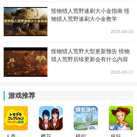
Q2：靠采集和以物换物能解决所有资源短缺?
怪物猎人荒野速刷大小金指南 怪
物猎人荒野速刷大小金教学
答：除了属性弹相关素材(如流水草)，其他常用素材如爆
炸菇、眠草、蜂蜜、雷光虫等都可长期靠采集+刁民系统
2025-04-15
稳定供应。
怪物猎人荒野大型更新预告 怪物
Q3：食材要省着用吗?调味料贵吗?
猎人荒野后续更新会有什么内容
答：除了稀有食材外都能乱吃。东方蜂蜜获取频繁，调
2025-03-17
料想加就加。魔物辣椒建议用于“冰雾断崖”或“涌油谷”狩
猎。
游戏推荐
三、推荐装备配置：采集套核心技能
植生学(满)
地质学(满)
人森中文版
樱花校园模拟器1.048.00中文版
模拟城市我是巿长联机版
疯狂农场3美国派19