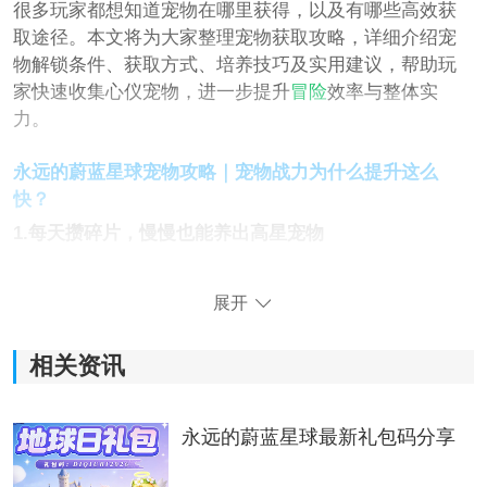
很多玩家都想知道宠物在哪里获得，以及有哪些高效获
取途径。本文将为大家整理宠物获取攻略，详细介绍宠
物解锁条件、获取方式、培养技巧及实用建议，帮助玩
家快速收集心仪宠物，进一步提升
冒险
效率与整体实
力。
永远的蔚蓝星球宠物攻略｜宠物战力为什么提升这么
快？
1.每天攒碎片，慢慢也能养出高星宠物
很多玩家刚开始会觉得宠物获取难度高，其实游戏里的
展开
日常玩法和限时活动都会产出宠物碎片。即使不大量投
入
资源
，也能通过长期积累逐步解锁新宠物，对于平民
相关资讯
玩家来说十分友好。
2.升星后的提升比想象中更明显
永远的蔚蓝星球最新礼包码分享
宠物碎片达到要求后可以进行升星操作，每次升星都会