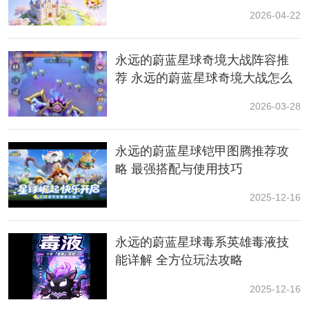
带来攻击力、职业攻击以及职业伤害继承率等属性成
2026-04-22
长。尤其是高星宠物，在后期副本中的表现往往会出现
质变。
永远的蔚蓝星球奇境大战阵容推
3.喂养玩法
简单
，战力提升看得见
荐 永远的蔚蓝星球奇境大战怎么
获得高分
2026-03-28
宠物等级提升后能够持续增加攻击属性，不需要复杂操
作，只要获得对应培养材料就能完成升级。对于刚接触
宠物系统的新手来说，上手难度并不高。
永远的蔚蓝星球铠甲图腾推荐攻
略 最强搭配与使用技巧
2025-12-16
永远的蔚蓝星球毒系英雄毒液技
能详解 全方位玩法攻略
2025-12-16