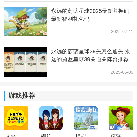
永远的蔚蓝星球2025最新兑换码
最新福利礼包码
2025-07-11
永远的蔚蓝星球39关怎么通关 永
实战解析｜宠物上阵后到底有多强？
远的蔚蓝星球39关通关阵容推荐
1.拥有
独立
出战位，不会占用角色位置
2025-06-06
宠物在战斗中拥有专属上阵格子，释放技能时会根据职
业伤害继承率和角色职业伤害共同计算最终输出。因此
游戏推荐
宠物培养得越好，战斗中的伤害表现也会越突出。
2.不上阵也不会白培养
很多玩家最喜欢的一点就是助阵系统。即使宠物没有直
接参战，也能通过助阵为角色提供额外属性收益，品质
人森中文版
樱花校园模拟器1.048.00中文版
模拟城市我是巿长联机版
疯狂农场3美国派19