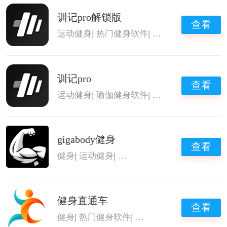
训记pro解锁版
查看
运动健身
|
热门健身软件
|
健身减肥软件合集
|
训记pro
查看
运动健身
|
瑜伽健身软件
|
热门健身软件
|
健身
gigabody健身
查看
健身
|
运动健身
|
热门健身软件
|
健身教程app
健身直通车
查看
健身
|
热门健身软件
|
健身教程app