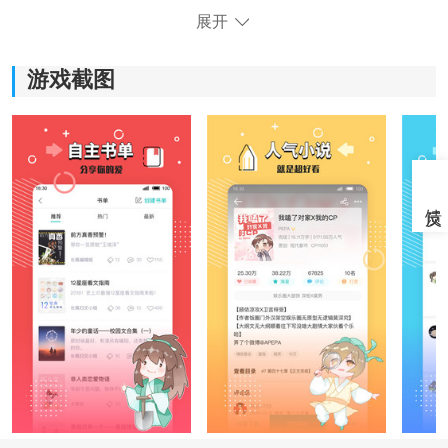
1.最丰富的资源：
展开
来自互联网的大量新颖搜索资源；最佳质量的内容：所
游戏截图
有完成的精编小说；
2.综合小说类型：
浪漫，穿越，幻想，城市，青年，
校园
，校长，彩虹，
粉丝，官场，励志，武术，科幻小说，历史，军事应有
尽有；
3.通俗小说排名：
互联网点击次数和搜索次数最多，在网民中很受欢迎，
是由部门精心选择的，绝对不错，亲，不用说，您知
道。