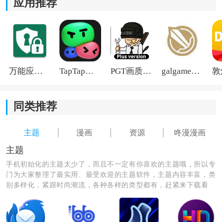
应用推荐
万能应用隐藏
TapTap国际版2026
PGT画质助手旧版
galgame游戏盒子2026
《咚漫漫画》软件优势：
同类推荐
1.通过搜索栏输入关键字，以快速找到所需的漫画资源；
2.一键记录最近阅读漫画的位置，方便下次阅读和观看；
主题
漫画
资源
咚漫漫画
主题
3.每个人不仅可以在线阅读和观看漫画，还可以下载离线
手机初始化的主题太少了，而且不一定有你喜欢的主题哦，所以专
和非流量阅读和观看的漫画。
门为大家整理了最实用、最受欢迎的主题软件，主题内容丰富，类
别多样化，紧跟时尚潮流，各种各样的类型都有，赶紧来下载看
看，总有一款是你想要的。