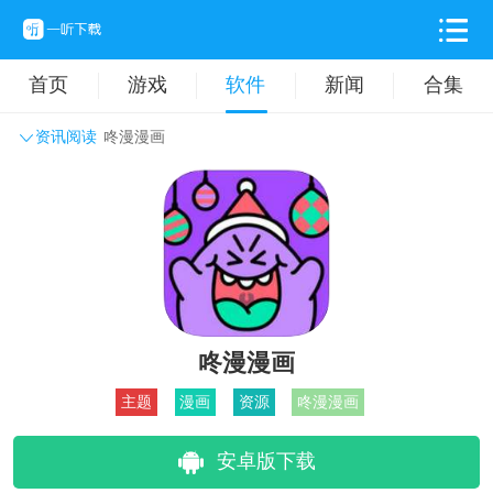
首页
游戏
软件
新闻
合集
资讯阅读
咚漫漫画
系统工具
主题壁纸
旅游出行
生活实用
办公学习
拍摄美化
时尚购物
其它软件
咚漫漫画
主题
漫画
资源
咚漫漫画
安卓版下载