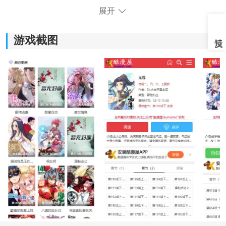
展开
游戏截图
酷漫屋怎么看评论：
1.打开软件首页，在新人推荐区域找到喜欢的漫画作品，
点击漫画封面进入详情页面。