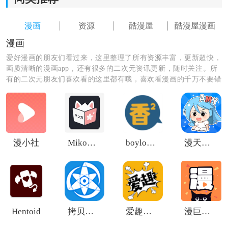
2.进入漫画详情页后，点击右下角的开始阅读按钮，进入
漫画阅读界面。
漫画
资源
酷漫屋
酷漫屋漫画
漫画
爱好漫画的朋友们看过来，这里整理了所有资源丰富，更新超快，
画质清晰的漫画app，还有很多的二次元资讯更新，随时关注。所
有的二次元朋友们喜欢看的这里都有哦，喜欢看漫画的千万不要错
过了。
漫小社
Miko漫画
boylove防走失
漫天玉3.0.2
Hentoid
拷贝漫画2026新版本
爱趣漫画免费版
漫巨多漫画