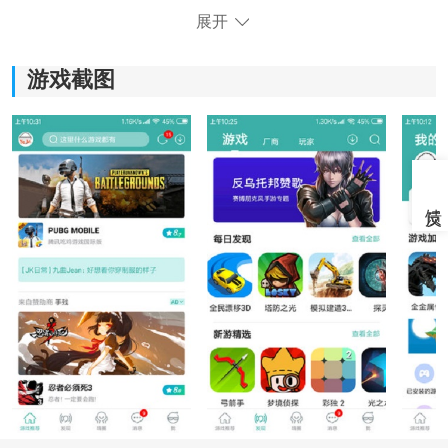
展开
游戏截图
《酷酷跑》软件亮点：
1.酷为喜
欢游
戏的玩家安排各种级别的竞技游戏和互动活
动，以及为有写作天赋和愿意参加活动的人提供获得奖
金的机会；
2.致力于创建一个免费且流行的游戏交流
社区
，用户可以
在其中自由发布自己的想法，与志趣相投的玩家交朋
友，以及相互推荐更多有趣的游戏；
3.酷酷跑将用户体验作为最高优先级，酷炫运行的应用程
序聚集了大量经验丰富的游戏玩家和游戏专业人士。