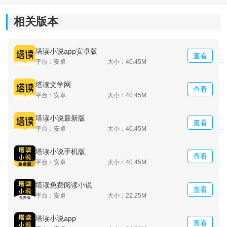
4.自动翻页功能实现个性化阅读，支持TXT，EPUB，
相关版本
RAR，UMD等文本格式，无需网络阅读。
5.独特的低流量设计使您阅读书籍时无后顾之忧，设置更
塔读小说app安卓版
查看
平台：安卓
大小：40.45M
新书籍实时提示，提供更贴心的服务。
塔读文学网
查看
平台：安卓
大小：40.45M
塔读小说最新版
查看
平台：安卓
大小：40.45M
塔读小说手机版
查看
平台：安卓
大小：40.45M
塔读免费阅读小说
查看
平台：安卓
大小：22.25M
塔读小说app
查看