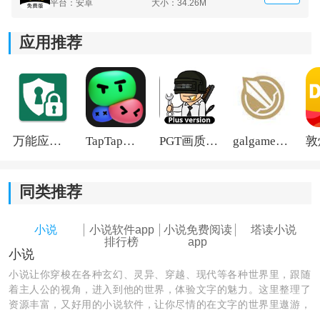
平台：安卓
大小：34.26M
应用推荐
万能应用隐藏
TapTap国际版2026
PGT画质助手旧版
galgame游戏盒子2026
同类推荐
小说
小说软件app
小说免费阅读
塔读小说
排行榜
app
小说
《塔读小说》软件优势：
小说让你穿梭在各种玄幻、灵异、穿越、现代等各种世界里，跟随
着主人公的视角，进入到他的世界，体验文字的魅力。这里整理了
1.优化下载速度，离线缓存在线阅读，性能稳定，速度极
资源丰富，又好用的小说软件，让你尽情的在文字的世界里遨游，
佳。
爱好小说的小伙伴千万不能错过。