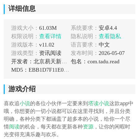
详细信息
游戏大小：
61.03M
系统要求：
安卓4.4
权限说明：
查看详情
隐私说明：
查看隐私
游戏版本：
v11.02
语言要求：
中文
游戏类型：
资讯阅读
发布时间：
2026-05-07
开发者：北京易天新动网络科技有限公司
包名：com.tadu.read
MD5：EBB1D7F11E0352A8B1B695FF541E7CD7
游戏介绍
喜欢追
小说
的各位小伙伴一定要来到
塔读小说
这款app中
哦，你想要的一切小说都可以在这里寻找到，并且分类
明确，各种分类下都涵盖了超多本的小说，给你一个尽
情
阅读
的机会，每天都在更新各种
资源
，让你的闲暇时
光变得充满乐趣与欢乐。