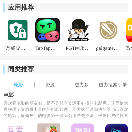
应用推荐
《磁力多手机版app》软件介绍：
1.强大的磁力搜索工具，帮助你快速获得自己需要的资
源，你能够根据不同的分类筛选条件进行搜索。
2.简洁明了的下载界面
设计
，让你能一目了然所有的资源
分类，方便你快速找到自己需要的内容。
万能应用隐藏
TapTap国际版2026
PGT画质助手旧版
galgame游戏盒子2026
3.没有任何广告弹窗，你可以收藏你喜欢的资源或订阅感
兴趣的内容，随时随地获取最新的资料。
同类推荐
电影
资源
磁力多
磁力搜索引擎
电影
喜欢看电影的朋友们，是不是总有资源不好找的电影呢，这里给大
家整理了资源最丰富的的电影软件，让大家可以畅快的看自己喜欢
的电影，最新热门的电影第一时间为用户去推送，根据用户的搜索
习惯，为你推荐相似类型的电影。