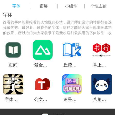
字体
锁屏
小组件
个性主题
字体
好看的字体能带给看的人愉悦的心情，设计师们设计的时候都会选
择最优秀、最好看、最符合的字体，这样才能给大家呈现出最成功
的效果。所以专门为大家收录了最受欢迎和最实用的字体软件，欢
迎大家下载使用。
《主题小组件美化应用》软件亮点：
页间
紫金山新闻
丘读助手
掌上书行
1、日常小工具：软件不只是美化应用，还包含一些方便
的日常小工具，如查看步数、照片存储等，让你的手机
更加实用。
2、高质量图标：软件内所有图标都是高质量的，可以让
字体美化大师小米版
公文小助理
追星弹幕灯牌
八角花词典
你的手机更加美观，让你的使用体验更加愉快。
3、超多主题：软件内提供了超多主题，外观多样，不同