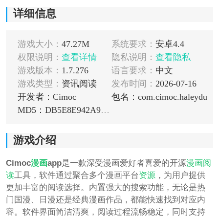
详细信息
游戏大小：
47.27M
系统要求：
安卓4.4
权限说明：
查看详情
隐私说明：
查看隐私
游戏版本：
1.7.276
语言要求：
中文
游戏类型：
资讯阅读
发布时间：
2026-07-16
开发者：Cimoc
包名：com.cimoc.haleydu
MD5：DB5E8E942A952B11A39E4DAF43A72310
游戏介绍
Cimoc
漫画
app
是一款深受漫画爱好者喜爱的开源
漫画阅
读
工具，软件通过聚合多个漫画平台
资源
，为用户提供
更加丰富的阅读选择。内置强大的搜索功能，无论是热
门国漫、日漫还是经典漫画作品，都能快速找到对应内
容。软件界面简洁清爽，阅读过程流畅稳定，同时支持