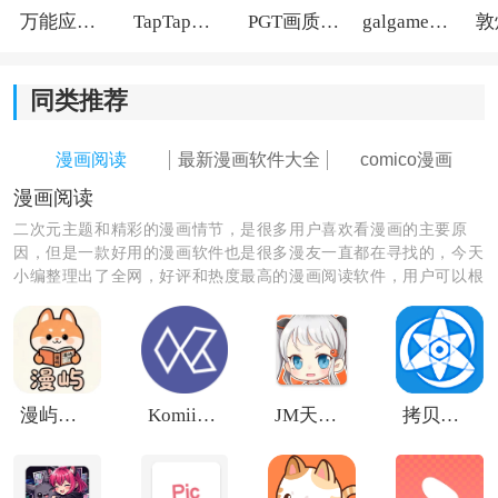
万能应用隐藏
TapTap国际版2026
PGT画质助手旧版
galgame游戏盒子2026
同类推荐
漫画阅读
最新漫画软件大全
comico漫画
漫画阅读
二次元主题和精彩的漫画情节，是很多用户喜欢看漫画的主要原
因，但是一款好用的漫画软件也是很多漫友一直都在寻找的，今天
2、在侧边菜单中找到“图源管理”选项，点击进入图源设
小编整理出了全网，好评和热度最高的漫画阅读软件，用户可以根
置页面。
据自己的需要来进行下载使用，不论是漫画资源还是漫画更新速
度，都会带给你全新的追漫体验！
漫屿纯净版
Komiic Lite
JM天堂安装包1.7.5
拷贝漫画免费阅读