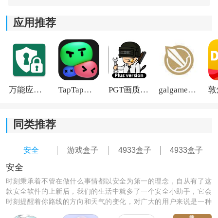
应用推荐
《4933盒子2023》软件亮点:
1.操作的过程特别的简单，涵盖了多种多样的游戏业务。
2.每天都能够找到全新的游戏开服信息，自动的进行游戏
万能应用隐藏
TapTap国际版2026
PGT画质助手旧版
galgame游戏盒子2026
资讯的更新。
3.游戏的种类特别丰富，深受广大用户们的喜爱。
同类推荐
安全
游戏盒子
4933盒子
4933盒子
安全
时刻秉承着不管在做什么事情都以安全为第一的理念，自从有了这
款安全软件的上新后，我们的生活中就多了一个安全小助手，它会
时刻提醒着你路线的方向和天气的变化，对广大的用户来说是一种
非常实用的app软件，让我们快来安装它，为我们的生活多一份保