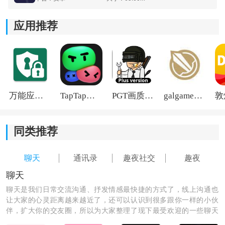
《趣夜社圈》软件亮点：
1.所有的用户都是经过实名认证的，可以保证用户的社交
应用推荐
安全。
2.用户还可以在软件里开启线下约会功能，与自己的好友
一起约会。
3.软件支持即时聊天功能，能够保证用户可以在第一时间
万能应用隐藏
TapTap国际版2026
PGT画质助手旧版
galgame游戏盒子2026
内收到好友的消息。
同类推荐
聊天
通讯录
趣夜社交
趣夜
聊天
聊天是我们日常交流沟通、抒发情感最快捷的方式了，线上沟通也
让大家的心灵距离越来越近了，还可以认识到很多跟你一样的小伙
伴，扩大你的交友圈，所以为大家整理了现下最受欢迎的一些聊天
软件，快来认识更多的小伙伴吧！