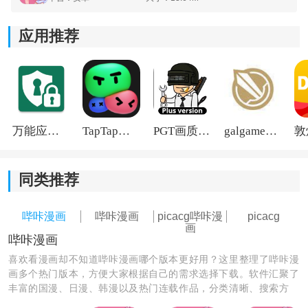
应用推荐
万能应用隐藏
TapTap国际版2026
PGT画质助手旧版
galgame游戏盒子2026
同类推荐
《picacg哔咔漫画软件》功能介绍：
哔咔漫画
哔咔漫画
picacg哔咔漫
picacg
1.清晰的画面效果，拥有着完美的质感，采用了最先进的
画
哔咔漫画
图片处理技术，让用户的视觉体验达到了极致。
喜欢看漫画却不知道哔咔漫画哪个版本更好用？这里整理了哔咔漫
画多个热门版本，方便大家根据自己的需求选择下载。软件汇聚了
2.安装包体积小巧，既节省了流量又节省了内存空间，无
丰富的国漫、日漫、韩漫以及热门连载作品，分类清晰、搜索方
论任何版本的智能手机都不会出现运行压力。
便，想看的漫画基本都能快速找到。无论是追新番还是补经典老作