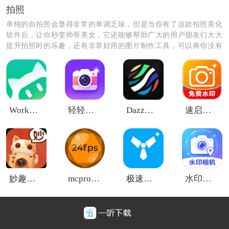
拍照
单纯的自拍照会显得非常的单调乏味，但是当你有了这款拍照美化
软件后，让你秒变帅哥美女，它还能够帮助广大的用户朋友们大大
提升拍照时的乐趣，还有非常好用的图片制作工具，可以将你没有
拍好的照片进行二次的处理，可以让用户随时随地自由的去剪辑和
拼接你的自拍照。
WorkBuddy手机版
轻轻美颜滤镜相机
Dazz相机2.4.4
速启水印相机全免
妙趣特效
mcpro24fps相机
极速美颜证件照
水印相机智能拍照
《雷哥单词学习》功能指南：