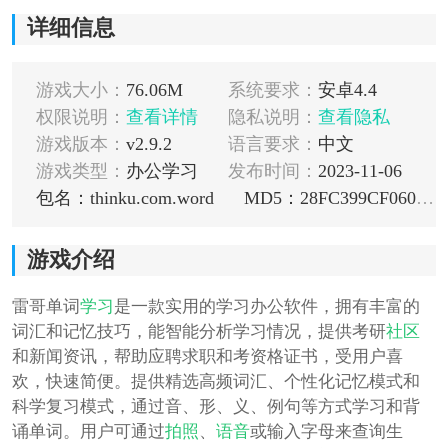
详细信息
游戏大小：
76.06M
系统要求：
安卓4.4
权限说明：
查看详情
隐私说明：
查看隐私
游戏版本：
v2.9.2
语言要求：
中文
游戏类型：
办公学习
发布时间：
2023-11-06
包名：thinku.com.word
MD5：28FC399CF060B5C2848837E81F81CB17
游戏介绍
雷哥单词
学习
是一款实用的学习办公软件，拥有丰富的
词汇和记忆技巧，能智能分析学习情况，提供考研
社区
和新闻资讯，帮助应聘求职和考资格证书，受用户喜
欢，快速简便。提供精选高频词汇、个性化记忆模式和
科学复习模式，通过音、形、义、例句等方式学习和背
诵单词。用户可通过
拍照
、
语音
或输入字母来查询生