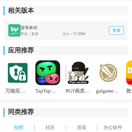
3.提供考研社区和新闻资讯，使你在学习单词的同时获取
相关版本
更多知识。
4.帮助应聘求职和考资格证书，提供专业词汇和相关学习
雷哥单词
查看
资料。
平台：安卓
大小：77.35M
应用推荐
万能应用隐藏
TapTap国际版2026
PGT画质助手旧版
galgame游戏盒子2026
同类推荐
拍照
社区
语音
办公软件