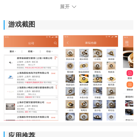
1、提供多种学习模块，选择适合自己的学习路线，从入
展开
门到进阶，全面提升自己的烹饪料理技能。
2、跟随专业厨师的指导学习各种料理技巧和烹饪方法，
游戏截图
轻松掌握各种菜品的制作方法。
3、提供详细的菜谱解析，包括食材选购、准备步骤和烹
饪技巧，帮助用户轻松制作出美味的菜品。
4、不仅提供线上学习，还有线下实践练习，能够真正动
手操作，提升自己的实际烹饪技能。
应用推荐