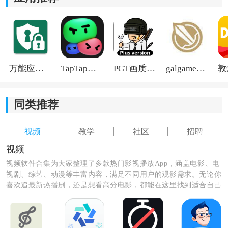
万能应用隐藏
TapTap国际版2026
PGT画质助手旧版
galgame游戏盒子2026
同类推荐
视频
教学
社区
招聘
《高艺培训》功能指南：
视频
1)与各行业公司合作，直接为用户提供就业机会，通过展
视频软件合集为大家整理了多款热门影视播放App，涵盖电影、电
视剧、综艺、动漫等丰富内容，满足不同用户的观影需求。无论你
示自己的烹饪技能，找到真实的职业发展机会。
喜欢追最新热播剧，还是想看高分电影，都能在这里找到适合自己
的软件。资源更新及时，播放流畅，操作简单，让你随时随地开启
2)提供与老板直接沟通的平台，与厨师长、餐厅经理等行
精彩观影时光，轻松告别剧荒。
业专业人士进行互动，获取更多实践经验和职业建议。