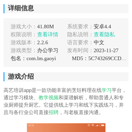
详细信息
游戏大小：
41.80M
系统要求：
安卓4.4
权限说明：
查看详情
隐私说明：
查看隐私
游戏版本：
2.2.6
语言要求：
中文
游戏类型：
办公学习
发布时间：
2023-11-27
包名：com.lm.gaoyi
MD5：5C743269CCD2965681D2D6CF11EA6413
游戏介绍
高艺培训app是一款功能丰富的烹饪料理在线
学习
平台，
通过学习模块、
教学
视频
和菜谱解析，帮助普通人和专
业厨师提升厨艺。它提供线上学习和线下实践练习，并
且与各行业公司直接
招聘
，与老板直接沟通。