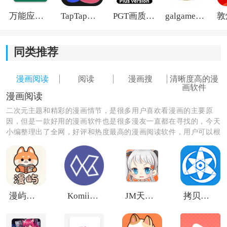
万能应用隐藏
TapTap国际版2026
PGT画质助手旧版
galgame游戏盒子2026
同类推荐
漫画阅读
阅读
漫画搜
清晰度高的漫
画软件
漫画阅读
二次元主题和精彩的漫画情节，是很多用户喜欢看漫画的主要原
因，但是一款好用的漫画软件也是很多漫友一直都在寻找的，今天
小编整理出了全网，好评和热度最高的漫画阅读软件，用户可以根
据自己的需要来进行下载使用，不论是漫画资源还是漫画更新速
度，都会带给你全新的追漫体验！
《漫画园手机版》软件介绍：
1.软件在运行的过程中很稳定，阅读时不会出现卡顿问
题。
漫屿纯净版
Komiic Lite
JM天堂安装包1.7.5
拷贝漫画免费阅读
2.可以将作品下载下来，这样就可以在这个软件中离线观