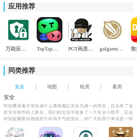
应用推荐
4.智能地图功能可以直观地显示房源的位置和周边配套设
施，帮助用户更好地了解房屋所处的环境。
万能应用隐藏
TapTap国际版2026
PGT画质助手旧版
galgame游戏盒子2026
同类推荐
安全
地图
租房
看房
安全
时刻秉承着不管在做什么事情都以安全为第一的理念，自从有了这
款安全软件的上新后，我们的生活中就多了一个安全小助手，它会
时刻提醒着你路线的方向和天气的变化，对广大的用户来说是一种
非常实用的app软件，让我们快来安装它，为我们的生活多一份保
障吧。