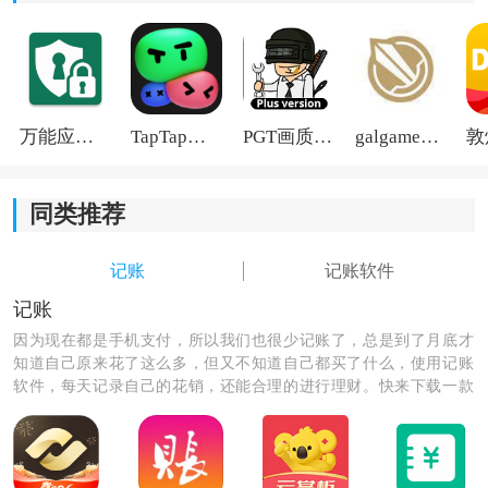
1.用户要在软件中填写自己的每日支出消费情况，还需要
输入每日收入数据。
2.记账模块可以让用户自定义的添加，方便用户随时查阅
自己的消费情况。
万能应用隐藏
TapTap国际版2026
PGT画质助手旧版
galgame游戏盒子2026
3.每月消费账单和每年消费账单都会在线总和，将会看到
非常清晰的消费数据。
同类推荐
记账
记账软件
记账
因为现在都是手机支付，所以我们也很少记账了，总是到了月底才
知道自己原来花了这么多，但又不知道自己都买了什么，使用记账
软件，每天记录自己的花销，还能合理的进行理财。快来下载一款
记账软件记录自己的日常开销吧！