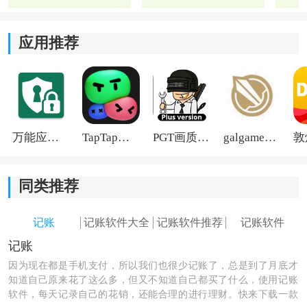
支持通过扫码录入商品信息，部分价格和内容会自动识
别，平时记账速度会快很多，也能减少手动输入出错。
应用推荐
2、库存和销售同步：
商品卖出后，库存数据会跟着更新，缺货时也会提醒，
方便及时补货，不容易出现卖断货或者囤太多的问题。
万能应用隐藏
TapTap国际版2026
PGT画质助手旧版
galgame游戏盒子2026
3、账本分类清晰：
支持按照时间、客户或者项目分类管理账本，平时查收
同类推荐
入支出时会更方便，对账也不会太乱。
记账
记账软件大全
记账软件推荐
记账软件
4、数据保存更安心：
记账
软件支持备份功能，平时换手机或者误删数据时，找回
因为现在都是手机支付，所以我们也很少记账了，总是到了月底才
知道自己原来花了这么多，但又不知道自己都买了什么，使用记账
内容会更方便一些。
软件，每天记录自己的花销，还能合理的进行理财。快来下载一款