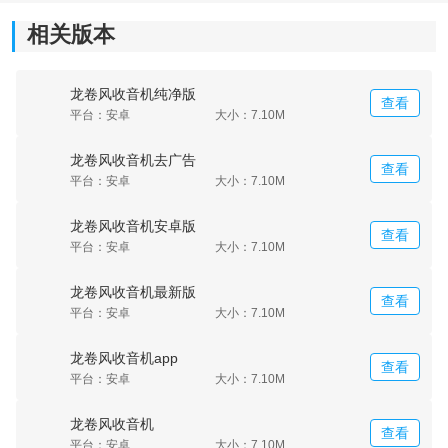
《龙卷风收音机最新版本》功能介绍：
相关版本
1、所有电台都是按照地区进行精确的分类，给你一种特
别贴心的氛围。
龙卷风收音机纯净版
查看
2、选择好喜欢的电台还能够进行定时播放，根据你的时
平台：安卓
大小：7.10M
间进行开启音乐盛宴。
龙卷风收音机去广告
查看
平台：安卓
大小：7.10M
3、你可以在播放的时候进行录入自己的声音，打造一个
温馨可爱的播放过程。
龙卷风收音机安卓版
查看
平台：安卓
大小：7.10M
《龙卷风收音机最新版本》软件测评：
龙卷风收音机最新版
查看
平台：安卓
大小：7.10M
龙卷风收音机最新版本这是一款很强大的手机软件，丰
富多彩的电台风格应有尽有，可以满足不同年龄用户的
龙卷风收音机app
查看
聆听需求，在忙碌的日子里聆听最温馨的声音，为你的
平台：安卓
大小：7.10M
生活添加一份温暖的趣味。
龙卷风收音机
查看
平台：安卓
大小：7.10M