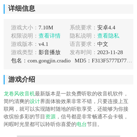
详细信息
游戏大小：
7.10M
系统要求：
安卓4.4
权限说明：
查看详情
隐私说明：
查看隐私
游戏版本：
v4.1
语言要求：
中文
游戏类型：
影音播放
发布时间：
2023-11-28
包名：com.gongjin.cradio
MD5：F313F5777D774AD65D8426BF61028C48
游戏介绍
龙卷风收音机
最新版本是一款免费听歌的收音机软件，
简约清爽的
设计
界面体验效果非常不错，只要连接上互
联网，就可以实现随时随地的听歌享受，还能够为你接
收缤纷多彩的节目
资源
，信号都是非常畅通不会卡顿，
闲暇时光里都可以聆听你喜爱的
电台
节目。