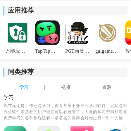
趣，让学习变得更加愉快和有趣。
应用推荐
3)家长可以查看孩子的学习情况和课程完成状态，及时了
解孩子的学习进展，进行引导和激励。
4)软件不仅注重孩子的知识学习，也注重培养孩子的价值
观念，引导他们的品德和思想发展。
万能应用隐藏
TapTap国际版2026
PGT画质助手旧版
galgame游戏盒子2026
同类推荐
学习
视频
资源
学习
现在无论是工作还是学习，教育都离不开办公学习软件，尤其是对
办公软件零基础的用户现在可以看过来了，大量的学习资料和海量
免费学习的各种教程还有非常著名的讲师会对你进行一对一的辅
导，让你秒变学霸级的人物和职场大咖。