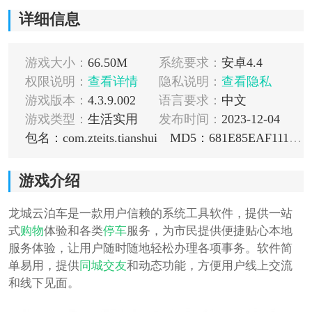
详细信息
游戏大小：
66.50M
系统要求：
安卓4.4
权限说明：
查看详情
隐私说明：
查看隐私
游戏版本：
4.3.9.002
语言要求：
中文
游戏类型：
生活实用
发布时间：
2023-12-04
包名：com.zteits.tianshui
MD5：681E85EAF111EF52C66C257F6477B8C3
游戏介绍
龙城云泊车是一款用户信赖的系统工具软件，提供一站
式
购物
体验和各类
停车
服务，为市民提供便捷贴心本地
服务体验，让用户随时随地轻松办理各项事务。软件简
单易用，提供
同城
交友
和动态功能，方便用户线上交流
和线下见面。