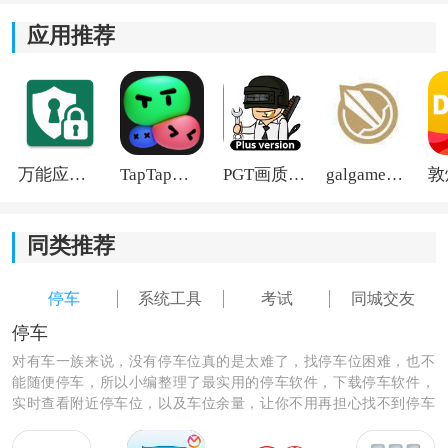
项事务的便利。
应用推荐
4.操作简单易上手，用户无需花费过多时间去学习如何使
用，快速上手即可享受软件带来的便利。
万能应用隐藏
TapTap国际版2026
PGT画质助手旧版
galgame游戏盒子2026
同类推荐
停车
系统工具
考试
同城交友
停车
对有车一族来说，没有停车位真的是太难了，找停车位困难，也不
能随便停车，所以小编整理了最实用的停车软件，下载停车软件，
实时查看附近停车位，以及车位余量，让你不用再担心找不到停车
位的问题了，用车更加方便。