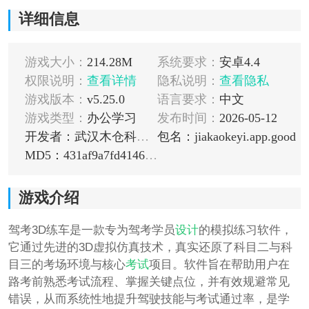
详细信息
游戏大小：
214.28M
系统要求：
安卓4.4
权限说明：
查看详情
隐私说明：
查看隐私
游戏版本：
v5.25.0
语言要求：
中文
游戏类型：
办公学习
发布时间：
2026-05-12
开发者：武汉木仓科技股份有限公司
包名：jiakaokeyi.app.good
MD5：431af9a7fd41468cd3a74a133ed70732
游戏介绍
驾考3D练车是一款专为驾考学员
设计
的模拟练习软件，
它通过先进的3D虚拟仿真技术，真实还原了科目二与科
目三的考场环境与核心
考试
项目。软件旨在帮助用户在
路考前熟悉考试流程、掌握关键点位，并有效规避常见
错误，从而系统性地提升驾驶技能与考试通过率，是学