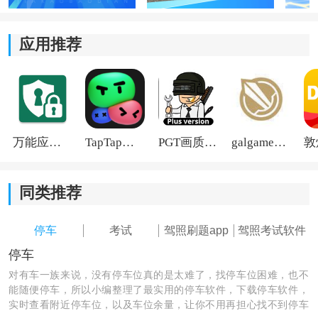
2、理论
学习
支持：
除了3D驾驶模拟，软件也集成了科目一与科目四的在线
应用推荐
题库，方便用户随时刷题，实现理论与实操学习的结
合。
3、多维度教学辅助：
万能应用隐藏
TapTap国际版2026
PGT画质助手旧版
galgame游戏盒子2026
在练习过程中，软件提供详细的视频教学、点位讲解以
及考试评判标准说明，帮助用户精准定位并纠正自己的
操作错误。
同类推荐
4、场景与车型扩展：
停车
考试
驾照刷题app
驾照考试软件
软件内置多种考试车型供选择，并持续更新不同车辆类
停车
型和各地的真实考场地图，同时包含新手上路的现实场
对有车一族来说，没有停车位真的是太难了，找停车位困难，也不
景教学，扩展了学习范围。
能随便停车，所以小编整理了最实用的停车软件，下载停车软件，
实时查看附近停车位，以及车位余量，让你不用再担心找不到停车