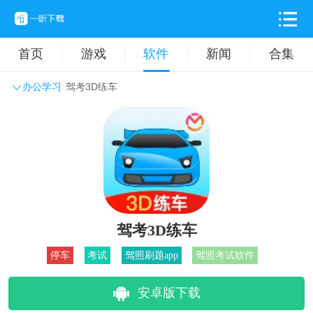
首页
游戏
软件
新闻
合集
办公学习
驾考3D练车
系统工具
主题壁纸
旅游出行
生活实用
办公学习
拍摄美化
时尚购物
其它软件
驾考3D练车
停车
考试
驾照刷题app
驾照考试软件
安卓版下载