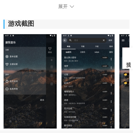
1.可以通过音乐排行榜找到自己想要的歌曲，没有任何的
展开
限制。
游戏截图
2.支持在线进行
听歌
，还可以看到歌词，观看到不同的
mv。
3.全部的素材都可以随意的进行下载，下载的过程中不需
要任何的付费。
4.根据喜好创建一个个性化的歌单，将自己喜欢的音乐进
行下载排序。