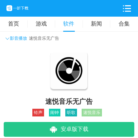
首页
游戏
软件
新闻
合集
影音播放
速悦音乐无广告
系统工具
主题壁纸
旅游出行
生活实用
办公学习
拍摄美化
时尚购物
其它软件
速悦音乐无广告
铃声
闹钟
听歌
速悦音乐
安卓版下载