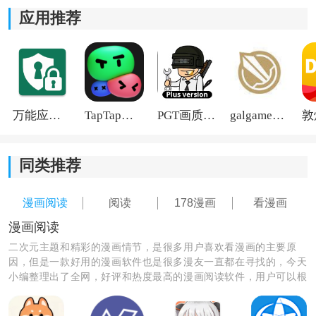
应用推荐
万能应用隐藏
TapTap国际版2026
PGT画质助手旧版
galgame游戏盒子2026
同类推荐
《178漫画无广告版》软件亮点：
漫画阅读
阅读
178漫画
看漫画
*拥有着非常强大的设置功能，可以让用户自由进行自定
漫画阅读
义设置。
二次元主题和精彩的漫画情节，是很多用户喜欢看漫画的主要原
因，但是一款好用的漫画软件也是很多漫友一直都在寻找的，今天
*不管是夜间模式还是快速下载，都可以让你任意的进行
小编整理出了全网，好评和热度最高的漫画阅读软件，用户可以根
切换。
据自己的需要来进行下载使用，不论是漫画资源还是漫画更新速
度，都会带给你全新的追漫体验！
*还给用户提供了非常多的超级漫画，可以让你欣赏到更