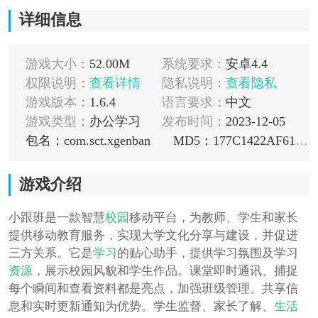
详细信息
游戏大小：
52.00M
系统要求：
安卓4.4
权限说明：
查看详情
隐私说明：
查看隐私
游戏版本：
1.6.4
语言要求：
中文
游戏类型：
办公学习
发布时间：
2023-12-05
包名：com.sct.xgenban
MD5：177C1422AF618FA3C451063FA7CB33DB
游戏介绍
小跟班是一款智慧
校园
移动平台，为教师、学生和家长
提供移动教育服务，实现大学文化分享与建设，并促进
三方关系。它是
学习
的贴心助手，提供学习氛围及学习
资源
，展示校园风貌和学生作品。课堂即时通讯、捕捉
每个瞬间和查看资料都是亮点，加强班级管理、共享信
息和实时更新通知为优势。学生监督、家长了解、
生活