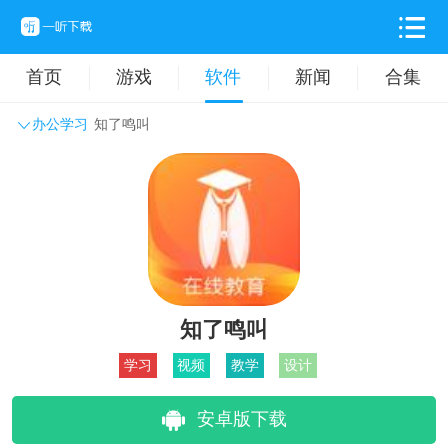
首页
游戏
软件
新闻
合集
办公学习
知了鸣叫
系统工具
主题壁纸
旅游出行
生活实用
办公学习
拍摄美化
时尚购物
其它软件
知了鸣叫
学习
视频
教学
设计
安卓版下载