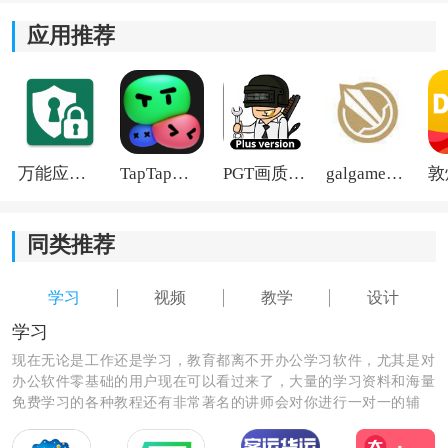
3)注重细节，详细记录学生的错题情况，帮助学生找出错
应用推荐
题原因并加以改正，提高学习效果。
4)提供班主任的1对1同步答疑辅导，为学生提供个性化的
学习支持，解答问题并辅导学习。
万能应用隐藏
TapTap国际版2026
PGT画质助手旧版
galgame游戏盒子2026
同类推荐
学习
视频
教学
设计
学习
现在无论是工作还是学习，教育都离不开办公学习软件，尤其是对
办公软件零基础的用户现在可以看过来了，大量的学习资料和海量
免费学习的各种教程还有非常著名的讲师会对你进行一对一的辅
导，让你秒变学霸级的人物和职场大咖。