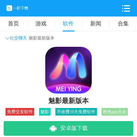
首页
游戏
软件
新闻
合集
社交聊天
魅影最新版本
系统工具
主题壁纸
旅游出行
生活实用
办公学习
拍摄美化
时尚购物
其它软件
魅影最新版本
免费交友软件
魅影
不收费10大免费软件
粉色app大全
安卓版下载