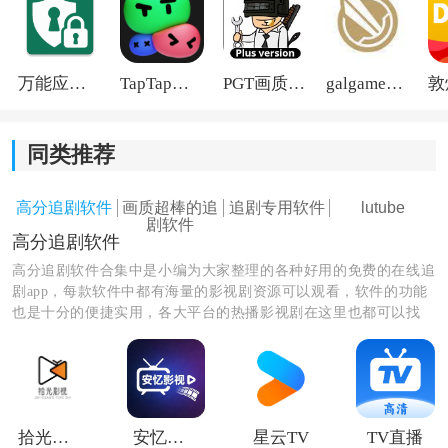
lutube轻量版app亮点：
1.轻量版优化了播放引擎，支持多速播放、音量调节、快
万能应用隐藏
TapTap国际版2026
PGT画质助手旧版
galgame游戏盒子2026
进快退等操作。无论在线播放还是离线缓存，打开视频
几乎无需等待。
同类推荐
2.观看视频时可以开启悬挂模式，边操作其他软件边追
剧，或者快速录屏保存精彩片段，操作流畅不卡顿，充
高分追剧软件
画质超棒的追
追剧专用软件
lutube
剧软件
分利用轻量版优势。
高分追剧软件
高分追剧软件合集中是小编为大家整理的各种好用的免费的在线追
3.可以收藏喜欢的影片，订阅关注的资源，随时查看更
剧app，每款软件中都有海量的影视剧资源可以观看，软件的功能
新。同时支持弹幕互动功能，增强观看趣味性，让你不
也是十分的便捷实用，各大平台的热播影视剧在这里也都可以找
仅看视频，还能参与社区互动。
到，还有各种弹幕互动、投屏共享的功能，感兴趣的朋友们赶快进
来挑选下载吧！
拾光离线TV
安忆影视纯净版
星云TV
TV直播