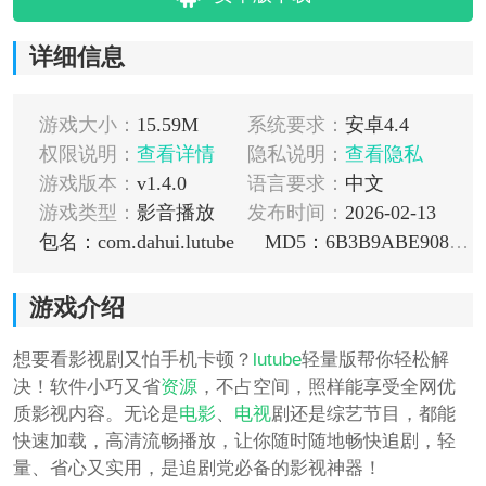
详细信息
游戏大小：
15.59M
系统要求：
安卓4.4
权限说明：
查看详情
隐私说明：
查看隐私
游戏版本：
v1.4.0
语言要求：
中文
游戏类型：
影音播放
发布时间：
2026-02-13
包名：com.dahui.lutube
MD5：6B3B9ABE9089A2C4C63E90F1F9D9AE4D
游戏介绍
想要看影视剧又怕手机卡顿？
lutube
轻量版帮你轻松解
决！软件小巧又省
资源
，不占空间，照样能享受全网优
质影视内容。无论是
电影
、
电视
剧还是综艺节目，都能
快速加载，高清流畅播放，让你随时随地畅快追剧，轻
量、省心又实用，是追剧党必备的影视神器！