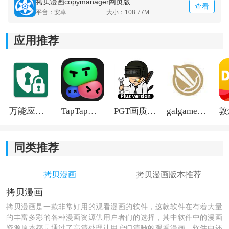
拷贝漫画copymanager网页版
查看
平台：安卓
大小：108.77M
应用推荐
《拷贝漫画app免费版》软件亮点:
1.软件里面所有的漫画资源都是正版的，能够让用户使用
的更加安心。
2.用户也可以通过里面的搜索功能来快速的进行查找，帮
助用户节省下很多的时间。
万能应用隐藏
TapTap国际版2026
PGT画质助手旧版
galgame游戏盒子2026
3.而且里面所有的漫画画质都是非常高清的，能够给用户
同类推荐
带来极致的阅读体验。
4.也可以随意的将其切换成横屏或者竖屏的模式，操作起
拷贝漫画
拷贝漫画版本推荐
来也很方便。
拷贝漫画
拷贝漫画是一款非常好用的观看漫画的软件，这款软件在有着大量
的丰富多彩的各种漫画资源供用户者们的选择，其中软件中的漫画
资源原本都是通过了高清处理让用户们清晰的观看漫画，软件中还