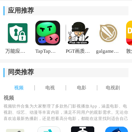
应用推荐
2.分类筛选：支持按年份、地区、类型快速筛片，想找某
一年口碑剧或某地区经典片会更快定位。
3.收藏与追剧清单：把正在追的内容集中管理，更新后在
清单里一眼看到最新集数入口。
万能应用隐藏
TapTap国际版2026
PGT画质助手旧版
galgame游戏盒子2026
4.播放记录与续播：自动记录看到的集数与时间点，临时
退出后再打开也能继续，不用手动拖进度条。
同类推荐
视频
电视
电影
电视剧
视频
视频软件合集为大家整理了多款热门影视播放App，涵盖电影、电
视剧、综艺、动漫等丰富内容，满足不同用户的观影需求。无论你
喜欢追最新热播剧，还是想看高分电影，都能在这里找到适合自己
的软件。资源更新及时，播放流畅，操作简单，让你随时随地开启
精彩观影时光，轻松告别剧荒。