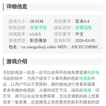
详细信息
游戏大小：
28.91M
系统要求：
安卓4.4
权限说明：
查看详情
隐私说明：
查看隐私
游戏版本：
v1.6.5
语言要求：
中文
游戏类型：
影音播放
发布时间：
2026-03-05
包名：cn.xiaoguikeji.video
MD5：A9CEC33B96C3C1AEF619E503CBC52F85
游戏介绍
无忧影视是一款是一款可以使用手机端免费观看
电影
电
视
剧的软件，为用户提供了大量经典的电影
电视剧
作
品，让用户可以不受限制，随时随地进行查看和观看，
更多热播的电视剧，火爆的综艺节目，搞笑的
视频
，综
艺等，都可以在这里免费观看，无论是通勤的路上想要
追更一集新番，还是睡觉之前想要把热剧补到最新的进