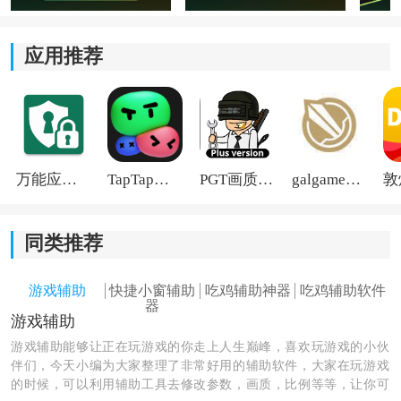
应用推荐
万能应用隐藏
TapTap国际版2026
PGT画质助手旧版
galgame游戏盒子2026
同类推荐
游戏辅助
快捷小窗辅助
吃鸡辅助神器
吃鸡辅助软件
器
游戏辅助
游戏辅助能够让正在玩游戏的你走上人生巅峰，喜欢玩游戏的小伙
2、进入软件界面后，点击对应功能按钮开启准星显示功
伴们，今天小编为大家整理了非常好用的辅助软件，大家在玩游戏
能。
的时候，可以利用辅助工具去修改参数，画质，比例等等，让你可