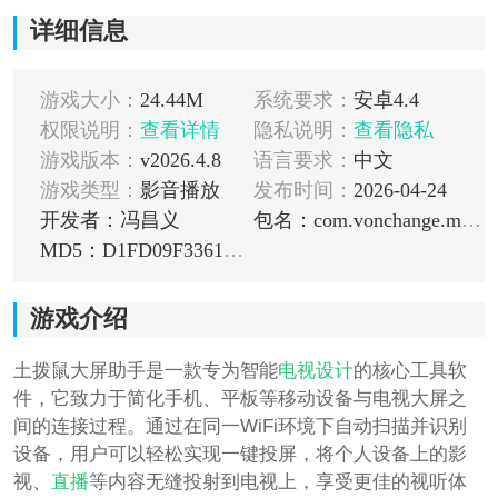
详细信息
游戏大小：
24.44M
系统要求：
安卓4.4
权限说明：
查看详情
隐私说明：
查看隐私
游戏版本：
v2026.4.8
语言要求：
中文
游戏类型：
影音播放
发布时间：
2026-04-24
开发者：冯昌义
包名：com.vonchange.marmot
MD5：D1FD09F3361D285A1E800CCCDE47702E
游戏介绍
土拨鼠大屏助手是一款专为智能
电视
设计
的核心工具软
件，它致力于简化手机、平板等移动设备与电视大屏之
间的连接过程。通过在同一WiFi环境下自动扫描并识别
设备，用户可以轻松实现一键投屏，将个人设备上的影
视、
直播
等内容无缝投射到电视上，享受更佳的视听体